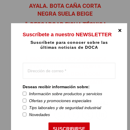
AYALA.
BOTA CAÑA CORTA
NEGRA SUELA BEIGE
⇓ DESCARGAR FICHA TÉCNICA
AYALA.
BOTA CAÑA CORTA
Suscríbete a nuestro NEWSLETTER
NEGRA SUELA BEIGE CON
Suscríbete para conocer sobre las
PUNTERA
últimas noticias de DOCA
⇓ DESCARGAR FICHA TÉCNICA
AYALA.
BOTA CAÑA CORTA
NEGRA SUELA BEIGE CON
PUNTERA Y PLANTILLA ANTI-
Deseas recibir información sobre:
PERFORACIÓN
Información sobre productos y servicios
Ofertas y promociones especiales
COMPARTIR / SHARE:
Tips laborales y de seguridad industrial
Novedades
SUSCRIBIRSE