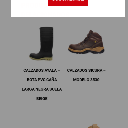
PRODUCTOS
RELACIONADOS
CALZADOS AYALA –
CALZADOS SICURA –
BOTA PVC CAÑA
MODELO 3530
LARGA NEGRA SUELA
Este
producto
BEIGE
tiene
Este
múltiples
producto
variantes.
tiene
Las
múltiples
opciones