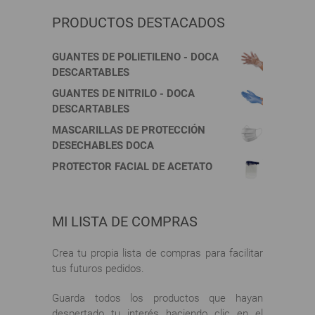
pueden
la
elegir
página
PRODUCTOS DESTACADOS
en
de
la
producto
GUANTES DE POLIETILENO - DOCA
página
DESCARTABLES
de
GUANTES DE NITRILO - DOCA
producto
DESCARTABLES
MASCARILLAS DE PROTECCIÓN
DESECHABLES DOCA
PROTECTOR FACIAL DE ACETATO
MI LISTA DE COMPRAS
Crea tu propia lista de compras para facilitar
tus futuros pedidos.
Guarda todos los productos que hayan
despertado tu interés haciendo clic en el