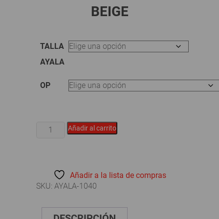
BEIGE
TALLA
AYALA
OP
CALZADOS
Añadir al carrito
AYALA
-
BOTA
PVC
Añadir a la lista de compras
CAÑA
SKU:
AYALA-1040
CORTA
NEGRA
SUELA
DESCRIPCIÓN