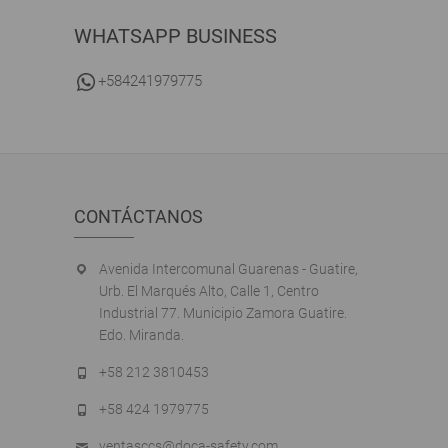
WHATSAPP BUSINESS
+584241979775
CONTÁCTANOS
Avenida Intercomunal Guarenas - Guatire,
Urb. El Marqués Alto, Calle 1, Centro
Industrial 77. Municipio Zamora Guatire.
Edo. Miranda.
+58 212 3810453
+58 424 1979775
ventasccs@doca-safety.com