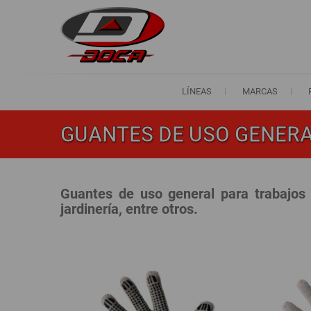
Saltar
al
contenido
Doca Safety
Pensando en tu seguridad
LÍNEAS
MARCAS
GUANTES DE USO GENER
Guantes de uso general para trabajos 
jardinería, entre otros.