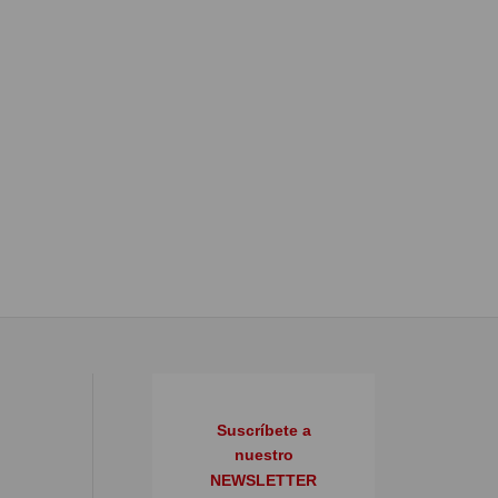
ES DE CARNAZA –
GUANTES DE CARNAZA –
OR MATACHISPA 17
DOBLE PALMA
Suscríbete a
nuestro
NEWSLETTER