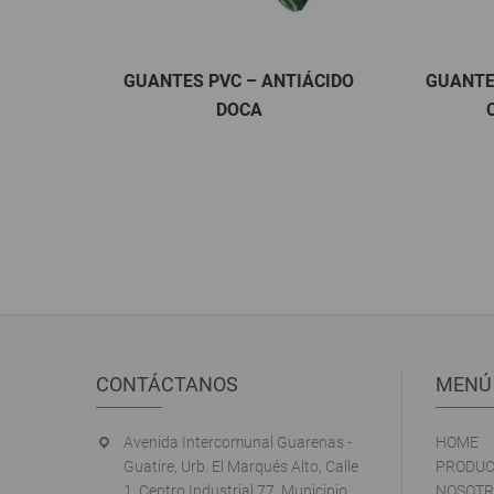
GUANTES PVC – ANTIÁCIDO
GUANTES DE ALG
DOCA
CAROLINA
CONTÁCTANOS
MENÚ
Avenida Intercomunal Guarenas -
HOME
Guatire, Urb. El Marqués Alto, Calle
PRODUC
1, Centro Industrial 77. Municipio
NOSOTR