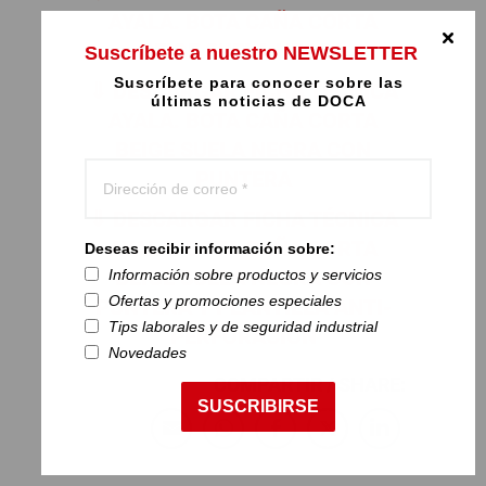
AYALA.
BOTA CAÑA CORTA
BEIGE SUELA NEGRA
Suscríbete a nuestro NEWSLETTER
Suscríbete para conocer sobre las
⇓ DESCARGAR FICHA TÉCNICA
últimas noticias de DOCA
AYALA.
BOTA CAÑA CORTA
BEIGE SUELA NEGRA CON
PUNTERA
⇓ DESCARGAR FICHA TÉCNICA
AYALA.
BOTA CAÑA CORTA
Deseas recibir información sobre:
BEIGE SUELA NEGRA CON
Información sobre productos y servicios
Ofertas y promociones especiales
PUNTERA Y PLANTILLA ANTI-
Tips laborales y de seguridad industrial
PERFORACIÓN
Novedades
COMPARTIR / SHARE:
SUSCRIBIRSE