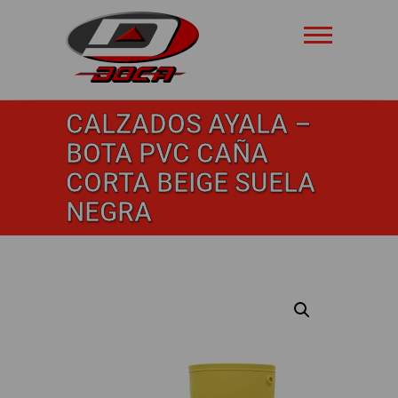
Saltar
al
contenido
Doca
CALZADOS AYALA –
Safety
BOTA PVC CAÑA
CORTA BEIGE SUELA
NEGRA