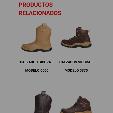
PRODUCTOS
RELACIONADOS
CALZADOS SICURA –
CALZADOS SICURA –
MODELO 6500
MODELO 5370
Este
Este
producto
producto
tiene
tiene
múltiples
múltiples
variantes.
variantes.
Las
Las
opciones
opciones