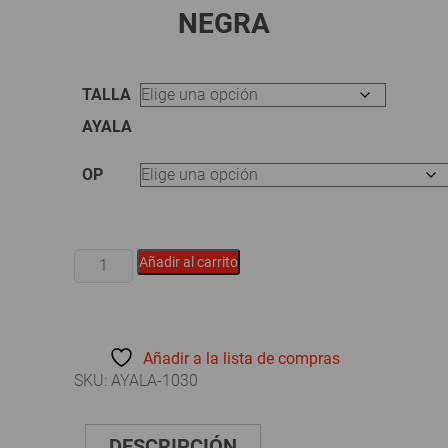
NEGRA
TALLA
AYALA
OP
CALZADOS
Añadir al carrito
AYALA
-
BOTA
PVC
Añadir a la lista de compras
CAÑA
SKU:
AYALA-1030
CORTA
BEIGE
SUELA
DESCRIPCIÓN