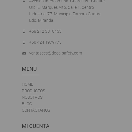
Avenida Intercomunal Guarenas - Guatire,
Urb. El Marqués Alto, Calle 1, Centro
Industrial 77. Municipio Zamora Guatire.
Edo. Miranda.
+58 212 3810453
+58 424 1979775
ventasccs@doca-safety.com
MENÚ
HOME
PRODUCTOS
NOSOTROS
BLOG
CONTÁCTANOS
MI CUENTA