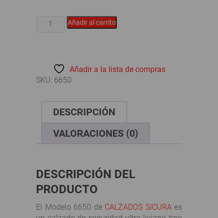
CALZADOS
Añadir al carrito
SICURA
-
MODELO
6650
Añadir a la lista de compras
cantidad
SKU:
6650
DESCRIPCIÓN
VALORACIONES (0)
DESCRIPCIÓN DEL
PRODUCTO
El Modelo 6650 de
CALZADOS SICURA
es
un calzado de seguridad ultra-liviano tipo