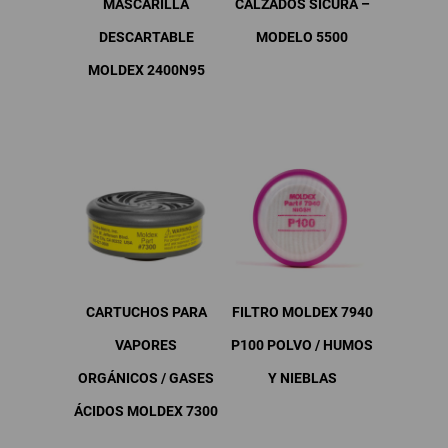
MASCARILLA
CALZADOS SICURA –
DESCARTABLE
MODELO 5500
MOLDEX 2400N95
Este
producto
tiene
múltiples
variantes.
Las
opciones
se
pueden
elegir
en
CARTUCHOS PARA
FILTRO MOLDEX 7940
la
página
VAPORES
P100 POLVO / HUMOS
de
ORGÁNICOS / GASES
Y NIEBLAS
producto
ÁCIDOS MOLDEX 7300