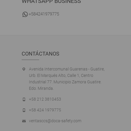
WHATSAPP BUSINESS
+584241979775
CONTÁCTANOS
Avenida Intercomunal Guarenas - Guatire,
Urb. El Marqués Alto, Calle 1, Centro
Industrial 77. Municipio Zamora Guatire.
Edo. Miranda.
+58 212 3810453
+58 424 1979775
ventasccs@doca-safety.com