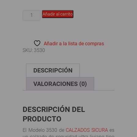
CALZADOS
Añadir al carrito
SICURA
-
MODELO
3530
Añadir a la lista de compras
cantidad
SKU:
3530
DESCRIPCIÓN
VALORACIONES (0)
DESCRIPCIÓN DEL
PRODUCTO
El Modelo 3530 de
CALZADOS SICURA
es
un calzado de seguridad ultra-liviano tipo