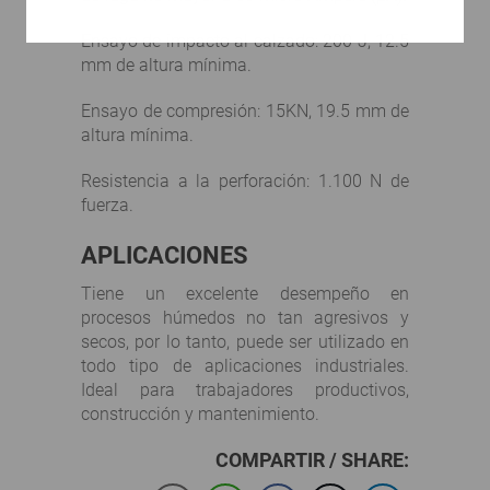
Ensayo de impacto al calzado: 200 J, 12.5
mm de altura mínima.
Ensayo de compresión: 15KN, 19.5 mm de
altura mínima.
Resistencia a la perforación: 1.100 N de
fuerza.
APLICACIONES
Tiene un excelente desempeño en
procesos húmedos no tan agresivos y
secos, por lo tanto, puede ser utilizado en
todo tipo de aplicaciones industriales.
Ideal para trabajadores productivos,
construcción y mantenimiento.
COMPARTIR / SHARE: