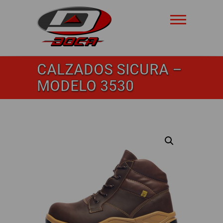
Saltar
al
contenido
Doca
CALZADOS SICURA –
Safety
MODELO 3530