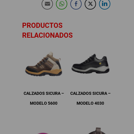
PRODUCTOS
RELACIONADOS
CALZADOS SICURA –
CALZADOS SICURA –
MODELO 5600
MODELO 4030
Este
Este
producto
producto
tiene
tiene
múltiples
múltiples